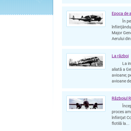
Epoca de 
În perioa
înfiinţându
Major Gener
Aerului din
La război
La intrar
aliată a G
avioane; p
avioane de
Războiul 
Începând 
proces amp
înfiinţat 
flotilă la...