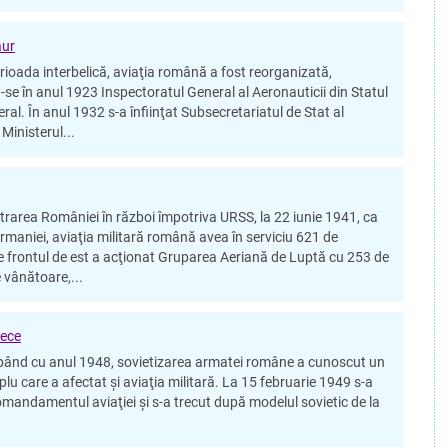
aur
da interbelică, aviaţia română a fost reorganizată,
-se în anul 1923 Inspectoratul General al Aeronauticii din Statul
al. În anul 1932 s-a înfiinţat Subsecretariatul de Stat al
 Ministerul...
ea României în război împotriva URSS, la 22 iunie 1941, ca
ermaniei, aviaţia militară română avea în serviciu 621 de
e frontul de est a acţionat Gruparea Aeriană de Luptă cu 253 de
 vânătoare,...
Rece
cu anul 1948, sovietizarea armatei române a cunoscut un
lu care a afectat şi aviaţia militară. La 15 februarie 1949 s-a
Comandamentul aviaţiei şi s-a trecut după modelul sovietic de la