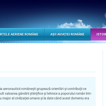
RȚELE AERIENE ROMÂNE
AȘII AVIAȚIEI ROMÂNE
ISTOR
ronauticii româneşti grupează orientări şi contribuţii ce
ult valoarea gândirii ştiinţifice şi tehnice a poporului român într-
 major al civilizaţiei umane şi la date când acest domeniu era