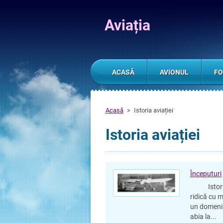
Aviația
ACASĂ
AVIONUL
FO
Acasă
>
Istoria aviației
Istoria aviației
Începuturi
Istoria ae
ridică cu m
un domeniu
abia la...