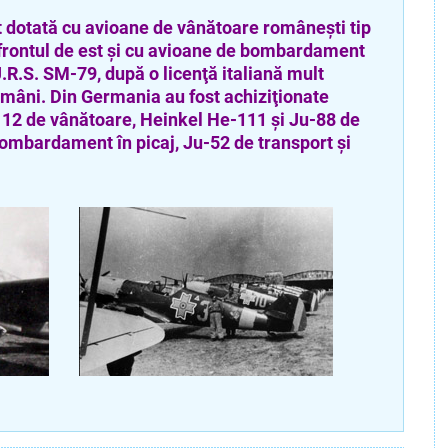
otată cu avioane de vânătoare româneşti tip
 frontul de est şi cu avioane de bombardament
J.R.S. SM-79, după o licenţă italiană mult
omâni. Din Germania au fost achiziţionate
12 de vânătoare, Heinkel He-111 şi Ju-88 de
mbardament în picaj, Ju-52 de transport şi