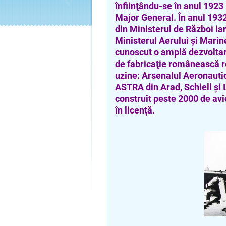
înfiinţându-se în anul 1923 
Major General. În anul 1932 
din Ministerul de Război iar
Ministerul Aerului şi Marin
cunoscut o amplă dezvoltar
de fabricaţie românească rea
uzine: Arsenalul Aeronautic
ASTRA din Arad, Schiell şi 
construit peste 2000 de avio
în licenţă.