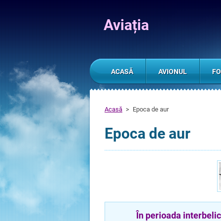
Aviația
ACASĂ
AVIONUL
FO
Acasă
>
Epoca de aur
Epoca de aur
În perioada interbelică, 