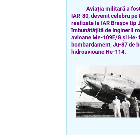
Aviaţia militară a fost d
IAR-80, devenit celebru pe
realizate la IAR Braşov tip 
îmbunătăţită de inginerii r
avioane Me-109E/G şi He-1
bombardament, Ju-87 de bo
hidroavioane He-114.