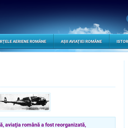
RȚELE AERIENE ROMÂNE
AȘII AVIAȚIEI ROMÂNE
ISTOR
aviaţia română a fost reorganizată,