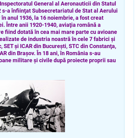
Inspectoratul General al Aeronauticii din Statul
s-a înfiinţat Subsecretariatul de Stat al Aerului
 în anul 1936, la 16 noiembrie, a fost creat
ei. Între anii 1920-1940, aviaţia română a
e fiind dotată în cea mai mare parte cu avioane
lizate de industria noastră în cele 7 fabrici şi
, SET şi ICAR din Bucureşti, STC din Constanţa,
IAR din Braşov. În 18 ani, în România s-au
ane militare şi civile după proiecte proprii sau