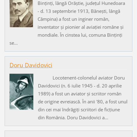
Binținți, lângă Orăștie, județul Hunedoara
- d. 13 septembrie 1913, Bănești, lângă
Câmpina) a fost un inginer român,
inventator și pionier al aviației române și
mondiale. În cinstea lui, comuna Binținți
se...
Doru Davidovici
Locotenent-colonelul aviator Doru
Davidovici (n. 6 iulie 1945 - d. 20 aprilie
1989) a fost un aviator și scriitor român
de origine evreiască. În anii '80, a fost unul
din cei mai îndrăgiți scriitori de ficțiune
din România. Doru Davidovici a...