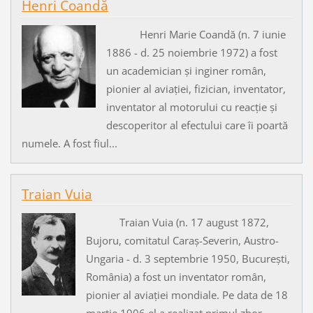
Henri Coandă
Henri Marie Coandă (n. 7 iunie
1886 - d. 25 noiembrie 1972) a fost
un academician și inginer român,
pionier al aviației, fizician, inventator,
inventator al motorului cu reacție și
descoperitor al efectului care îi poartă
numele. A fost fiul...
Traian Vuia
Traian Vuia (n. 17 august 1872,
Bujoru, comitatul Caraș-Severin, Austro-
Ungaria - d. 3 septembrie 1950, București,
România) a fost un inventator român,
pionier al aviației mondiale. Pe data de 18
martie 1906 el a realizat primul zbor...