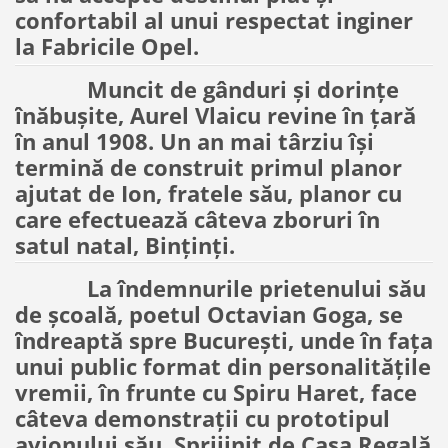
confortabil al unui respectat inginer
la Fabricile Opel.
Muncit de gânduri și dorințe
înăbușite, Aurel Vlaicu revine în țară
în anul 1908. Un an mai târziu își
termină de construit primul planor
ajutat de Ion, fratele său, planor cu
care efectuează câteva zboruri în
satul natal, Binținți.
La îndemnurile prietenului său
de școală, poetul Octavian Goga, se
îndreaptă spre București, unde în fața
unui public format din personalitățile
vremii, în frunte cu Spiru Haret, face
câteva demonstrații cu prototipul
avionului său. Sprijinit de Casa Regală