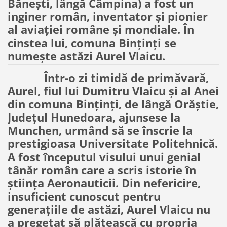
Bănești, lângă Câmpina) a fost un
inginer român, inventator și pionier
al aviației române și mondiale. În
cinstea lui, comuna Binținți se
numește astăzi Aurel Vlaicu.
Într-o zi timidă de primăvară,
Aurel, fiul lui Dumitru Vlaicu și al Anei
din comuna Binținți, de lângă Orăștie,
Județul Hunedoara, ajunsese la
Munchen, urmând să se înscrie la
prestigioasa Universitate Politehnică.
A fost începutul visului unui genial
tânăr român care a scris istorie în
știința Aeronauticii. Din nefericire,
insuficient cunoscut pentru
generațiile de astăzi, Aurel Vlaicu nu
a pregetat să plătească cu propria