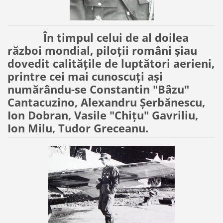
În timpul celui de al doilea
război mondial, piloţii români şiau
dovedit calităţile de luptători aerieni,
printre cei mai cunoscuţi aşi
numărându-se Constantin "Bâzu"
Cantacuzino, Alexandru Şerbănescu,
Ion Dobran, Vasile "Chiţu" Gavriliu,
Ion Milu, Tudor Greceanu.