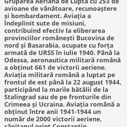
Gruparea Aeriană de Luptă cu 253 de
avioane de vânătoare, recunoaştere
şi bombardament. Aviaţia a
îndeplinit sute de misiuni,
contribuind efectiv la eliberarea
provinciilor româneşti Bucovina de
nord şi Basarabia, ocupate cu forţa
armată de URSS în iulie 1940. Până la
Odessa, aeronautica militară română
a obţinut 661 de victorii aeriene.
Aviaţia militară română a luptat pe
frontul de est până la 22 august 1944,
participând la marile bătălii de la
Stalingrad sau de pe fronturile din
Crimeea şi Ucraina. Aviaţia română a
obţinut între anii 1941-1944 un
număr de 2000 victorii aeriene,
căpitanul prinţ Constantin