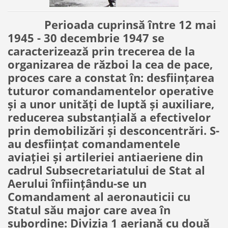
Perioada cuprinsă între 12 mai
1945 - 30 decembrie 1947 se
caracterizează prin trecerea de la
organizarea de război la cea de pace,
proces care a constat în: desfiinţarea
tuturor comandamentelor operative
şi a unor unităţi de luptă şi auxiliare,
reducerea substanţială a efectivelor
prin demobilizări şi desconcentrări. S-
au desfiinţat comandamentele
aviaţiei şi artileriei antiaeriene din
cadrul Subsecretariatului de Stat al
Aerului înfiinţându-se un
Comandament al aeronauticii cu
Statul său major care avea în
subordine: Divizia 1 aeriană cu două