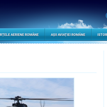
RȚELE AERIENE ROMÂNE
AȘII AVIAȚIEI ROMÂNE
ISTOR