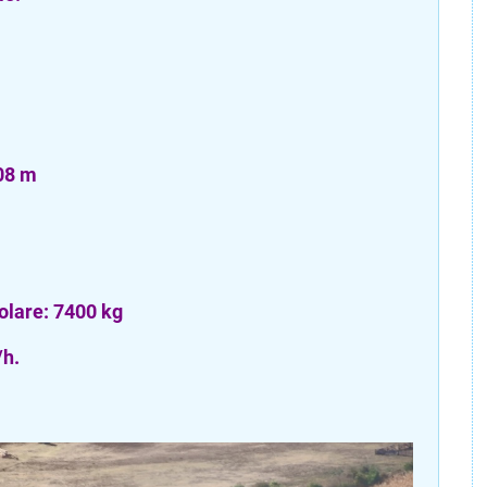
.08 m
olare: 7400 kg
/h.