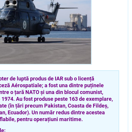
 de luptă produs de IAR sub o licență
eză Aérospatiale; a fost una dintre puținele
intre o țară NATO și una din blocul comunist,
e 1974. Au fost produse peste 163 de exemplare,
ate (în țări precum Pakistan, Coasta de Fildeș,
an, Ecuador). Un număr redus dintre acestea
flabile, pentru operațiuni maritime.
e: