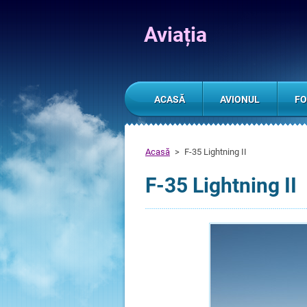
Aviația
ACASĂ
AVIONUL
FO
Acasă
>
F-35 Lightning II
F-35 Lightning II