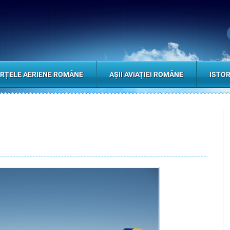
RȚELE AERIENE ROMÂNE
AȘII AVIAȚIEI ROMÂNE
ISTOR