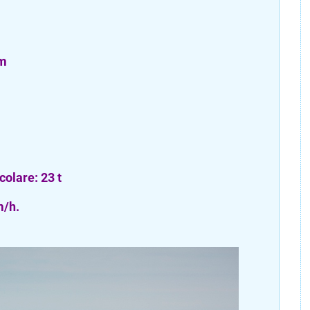
 m
olare: 23 t
m/h.