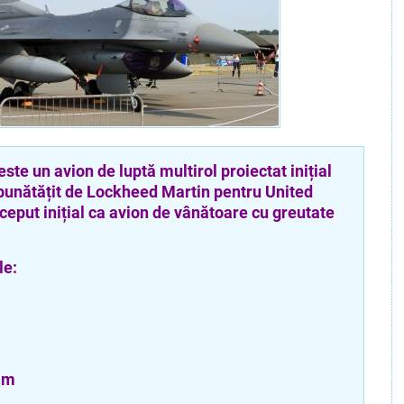
un avion de luptă multirol proiectat inițial
bunătățit de Lockheed Martin pentru United
nceput inițial ca avion de vânătoare cu greutate
e:
6 m