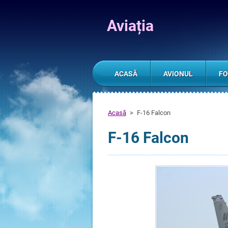
Aviația
ACASĂ
AVIONUL
FO
Acasă
>
F-16 Falcon
F-16 Falcon