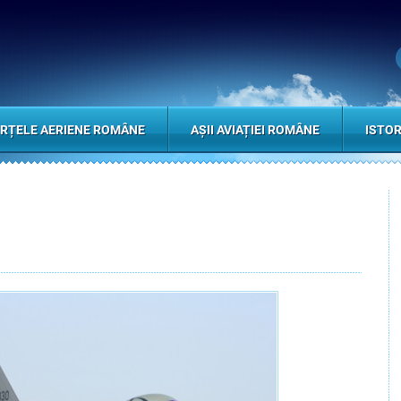
RȚELE AERIENE ROMÂNE
AȘII AVIAȚIEI ROMÂNE
ISTOR