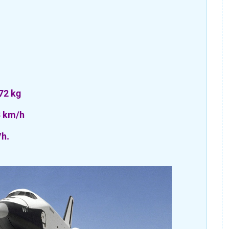
972 kg
3 km/h
/h.