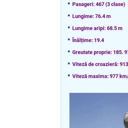
Pasageri: 467 (3 clase)
Lungime: 76.4 m
Lungime aripi: 68.5 m
Înălțime: 19.4
Greutate proprie: 185. 
Viteză de croazieră: 91
Viteză maxima: 977 km