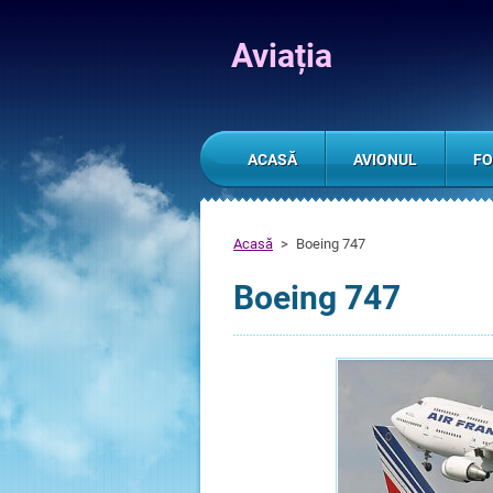
Aviația
ACASĂ
AVIONUL
FO
Acasă
>
Boeing 747
Boeing 747