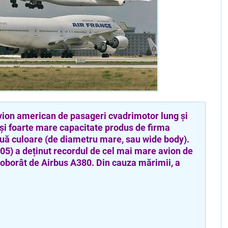
 american de pasageri cvadrimotor lung și
 și foarte mare capacitate produs de firma
ouă culoare (de diametru mare, sau wide body).
05) a deținut recordul de cel mai mare avion de
doborât de Airbus A380. Din cauza mărimii, a